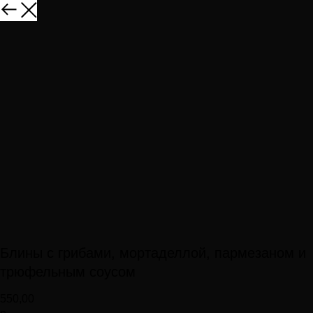
Блины с грибами, мортаделлой, пармезаном и
трюфельным соусом
550,00